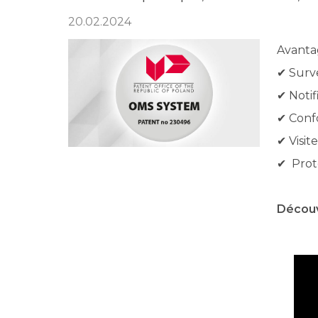
20.02.2024
Avantag
✔ Surv
✔ Notif
✔ Confo
✔ Visit
✔ Prot
Découv