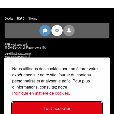
Cookies
RGPD
Sitemap
PPH Kostrzewa sp.k.
11-500 Giżycko, ul. Przemysłowa 11A
biuro@kostrzewa.com.pl
www.kostrzewa.com.pl
CONTACT
Nous utilisons des cookies pour améliorer votre
NEWSLETTER
expérience sur notre site, fournir du contenu
personnalisé et analyser le trafic. Pour plus
d’informations, consultez notre
Politique en matière de cookies.
Tout accepter
En remplissant ce formulaire, je déclare d`avoir connu la
politique concernant le traitement des données personnelles
et
je l`accepte..