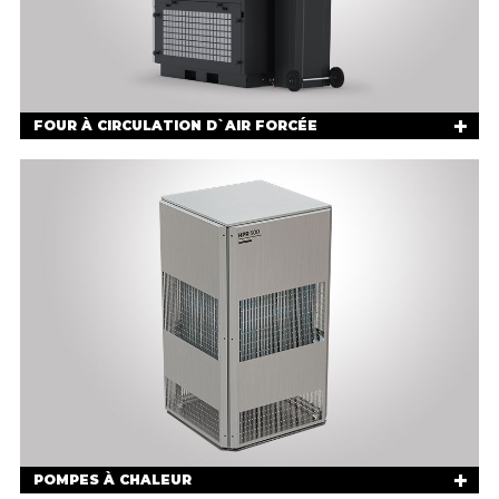
FOUR À CIRCULATION D`AIR FORCÉE
POMPES À CHALEUR