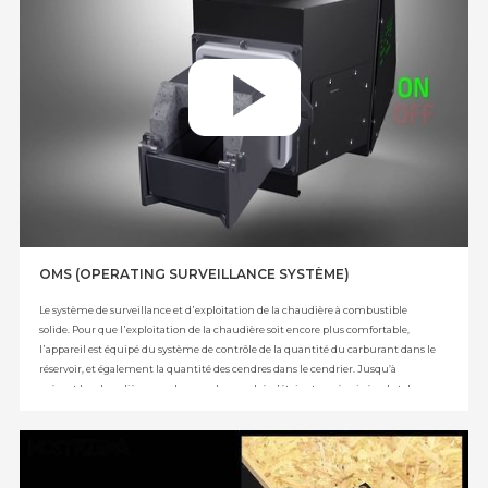
OMS (OPERATING SURVEILLANCE SYSTÈME)
Le système de surveillance et d᾿exploitation de la chaudière à combustible
solide. Pour que l᾿exploitation de la chaudière soit encore plus comfortable,
l᾿appareil est équipé du système de contrôle de la quantité du carburant dans le
réservoir, et également la quantité des cendres dans le cendrier. Jusqu’à
présent les chaudières vendues sur le marché n᾿étaient pas équipées de tels
systèmes et c᾿était l᾿utilisateur qui était obligé de se rappeler d᾿ajouter le
carburant dans le réservoir et d᾿enlever les cendres. Le système construit par la
société KOSTRZEWA mesure et informe l᾿utilisateur longtemps à l᾿avance des
activités planifiées (c᾿est à dire d᾿ajouter le carburant et enlever les cendres). Les
informations sont affichées sous forme du monit sur l᾿écran du régulateur de la