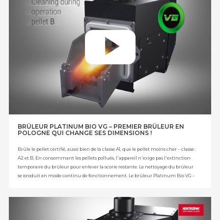
BRÛLEUR PLATINUM BIO VG – PREMIER BRÛLEUR EN
POLOGNE QUI CHANGE SES DIMENSIONS !
Brûle le pellet certifié, aussi bien de la classe A1, que le pellet moins cher – classe :
A2 et B.
En consommant les pellets pollués, l᾿appareil n᾿exige pas l᾿extinction
temporaire du brûleur pour enlever la scorie restante. Le nettoyage du brûleur
se produit en mode continu de fonctionnement. Le brûleur Platinum Bio VG –
l᾿invention protégée par le brevet du Bureau des Brevets de la République de
Pologne nº 228615.