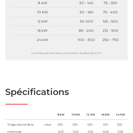
8 kW
30 - 140
75 - 350
10 kW
30 - 160
75 - 400
12 kW
50-200
125 - 500
16 kW
85 - 200
212 - 500
24 kW
100 - 300
250 - 750
La surface est donnée à une hauteur de pièce de 2,5 m.
Spécifications
8 kW
10 kW
12 kW
16 kW
24 kW
Tirage naturel de la
mbar
0,10 -
0,10 -
0,15 -
0,15
0,15 -
cheminée
0,25
0,25
0,25
-0,25
0,30