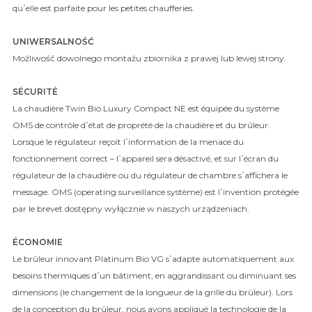
qu᾿elle est parfaite pour les petites chaufferies.
UNIWERSALNOŚĆ
Możliwość dowolnego montażu zbiornika z prawej lub lewej strony.
SÉCURITÉ
La chaudière Twin Bio Luxury Compact NE est équipée du système
OMS de contrôle d᾿état de proprété de la chaudière et du brûleur.
Lorsque le régulateur reçoit l᾿information de la menace du
fonctionnement correct – l᾿appareil sera désactivé, et sur l᾿écran du
régulateur de la chaudière ou du régulateur de chambre s᾿affichera le
message. OMS (operating surveillance système) est l᾿invention protégée
par le brevet
dostępny wyłącznie w naszych urządzeniach
.
ÉCONOMIE
Le brûleur innovant Platinum Bio VG s᾿adapte automatiquement aux
besoins thermiques d᾿un bâtiment, en aggrandissant ou diminuant ses
dimensions (le changement de la longueur de la grille du brûleur). Lors
de la conception du brûleur, nous avons appliqué la technologie de la