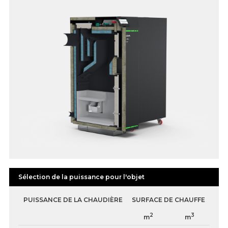
L᾿équipement optionnel : le capteur de température extérieure, le capteur de
chauffage central, le capteur d᾿eau chaude sanitaire, le capteur de température
de retour, le panneau coloré de chambre ecoSTER TOUCH muni de la fonction
de la commande à distance de la chaudière, le thermostat hebdomadaire
programmable de chambre sans fil, le thermostat hebdomadaire
programmable de chambre filaire, le capteur de température avec réglage,
l᾿ensemble de la sonde lambda EcoLAMBDA, le module supplémentaire
d’élargissement (B), le module supplémentaire.
Sélection de la puissance pour l'objet
PUISSANCE DE LA CHAUDIÈRE
SURFACE DE CHAUFFE
2
3
m
m