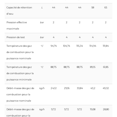
Capacité de rétention
L
44
44
44
58
65
d'eau
Pression effective
bar
2
2
2
2
2
maximale
Pression de test
bar
4
4
4
4
4
Température des gaz
°C
94,74
104,74
115,34
114,94
111,84
de combustion pour la
puissance nominale
Température des gaz
°C
88,75
88,75
88,75
89,15
61,85
de combustion pour la
puissance minimale
Débit-masse des gaz de
kg/h
24,12
29,16
33,84
43,2
49,32
combustion pour la
puissance nominale
Débit-masse des gaz de
kg/h
9,72
9,72
9,72
19,08
28,80
combustion pour la