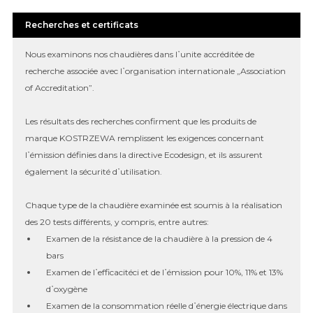
Recherches et certificats
Nous examinons nos chaudières dans l᾿unite accréditée de
recherche associée avec l᾿organisation internationale „Association
of Accreditation”.
Les résultats des recherches confirment que les produits de
marque KOSTRZEWA remplissent les exigences concernant
l᾿émission définies dans la directive Ecodesign, et ils assurent
également la sécurité d᾿utilisation.
Chaque type de la chaudière examinée est soumis à la réalisation
des 20 tests différents, y compris, entre autres:
Examen de la résistance de la chaudière à la pression de 4
bars
Examen de l᾿efficacitéci et de l᾿émission pour 10%, 11% et 13%
d᾿oxygène
Examen de la consommation réelle d᾿énergie électrique dans