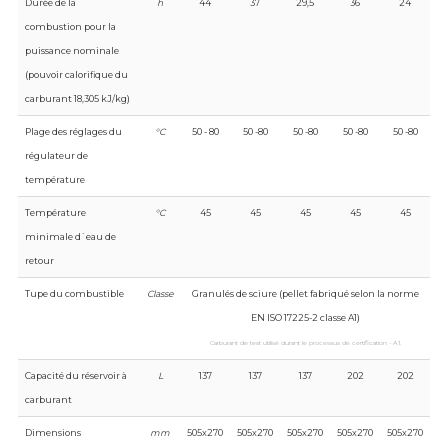
Durée de la
h
44
37
29,5
36
24
combustion pour la
puissance nominale
(pouvoir calorifique du
carburant 18,305 kJ/kg)
Plage des réglages du
°C
50 - 80
50 -80
50 -80
50 -80
50 -80
régulateur de
température
Température
°C
45
45
45
45
45
minimale d`eau de
retour
Tupe du combustible
Classe
Granulés de sciure (pellet fabriqué selon la norme
EN ISO 17225-2 classe A1)
Carburant de test utilisé durant le processus de certification - A1.
Capacité du réservoir à
L
137
137
137
202
202
carburant
Dimensions
mm
505x270
505x270
505x270
505x270
505x270