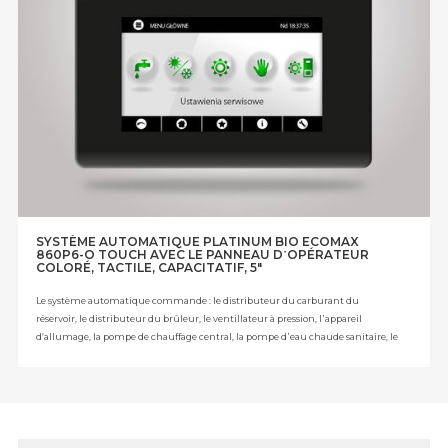
SYSTÈME AUTOMATIQUE PLATINUM BIO ECOMAX
860P6-O TOUCH AVEC LE PANNEAU D᾿OPÉRATEUR
COLORÉ, TACTILE, CAPACITATIF, 5"
Le système automatique commande : le distributeur du carburant du
réservoir, le distributeur du brûleur, le ventillateur à pression, l᾿appareil
d’allumage, la pompe de chauffage central, la pompe d᾿eau chaude sanitaire, le
capteur du niveau de carburant, la pompe d’alimentation/le tampon, le
s
ervomoteur linéaire
, la vanne mélangeuse, le mélangeur du circuit de
chauffage et quatre vannes mélangeuses supplémentaires - module B- 2pcs.
(option) + module C - 2pcs. (option), la pompe de circulation (option), le tampon
(option).