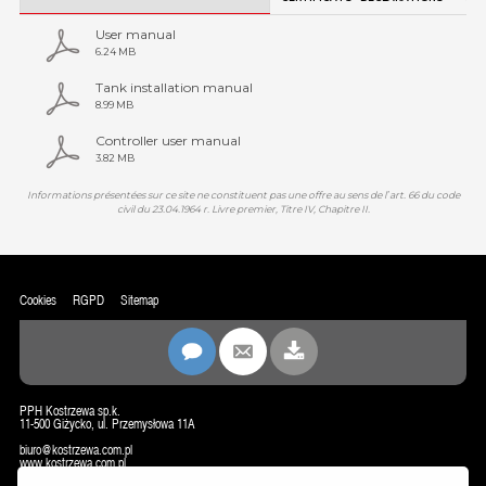
User manual
6.24 MB
Tank installation manual
8.99 MB
Controller user manual
3.82 MB
Informations présentées sur ce site ne constituent pas une offre au sens de l᾿art. 66 du code
civil du 23.04.1964 r. Livre premier, Titre IV, Chapitre II.
Cookies
RGPD
Sitemap
PPH Kostrzewa sp.k.
11-500 Giżycko, ul. Przemysłowa 11A
biuro@kostrzewa.com.pl
www.kostrzewa.com.pl