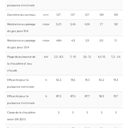
puissance minimale
Diamètre du carneau
mm
127
127
127
159
159
Résistance au passage
mbar
5,23
5,45
6,55
1,7
3,8
du gaz pour 10 K
Résistance au passage
mbar
4,84
4,9
5,9
0,5
1,1
du gaz pour 20 K
Plage de puissance de
kW
2,5 - 8,3
3 - 10
3,6 - 12
4,5 -15
7,2 - 24
la chaudière d`eau
chaude
Efficacité pour la
%
92,2
91,6
91,3
92,2
91,3
puissance nominale
Efficacité pour la
%
87,5
87,5
87,7
90,3
91,7
puissance minimale
Classe de la chaudière
5
5
5
5
5
selon EN 303-5