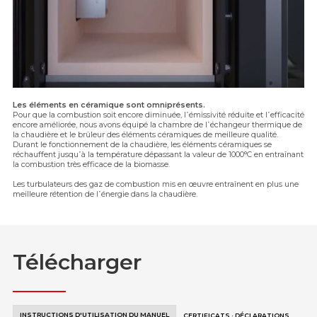
Les éléments en céramique sont omniprésents.
Pour que la combustion soit encore diminuée, l᾿émissivité réduite et l᾿efficacité
encore améliorée, nous avons équipé la chambre de l᾿échangeur thermique de
la chaudière et le brûleur des éléments céramiques de meilleure qualité.
Durant le fonctionnement de la chaudière, les éléments céramiques se
réchauffent jusqu᾿à la température dépassant la valeur de 1000°C en entraînant
la combustion très efficace de la biomasse.
Les turbulateurs des gaz de combustion mis en œuvre entraînent en plus une
meilleure rétention de l᾿énergie dans la chaudière.
Télécharger
INSTRUCTIONS D'UTILISATION DU MANUEL
CERTIFICATS · DÉCLARATIONS
SCH