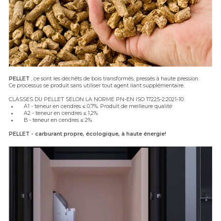
PELLET
, ce sont les déchêts de bois transformés, pressés à haute pression.
Ce processus se produit sans utiliser tout agent liant supplémentaire.
CLASSES DU PELLET SELON LA NORME PN-EN ISO 17225-2:2021-10:
A1 - teneur en cendres ≤ 0,7%. Produit de meilleure qualité
A2 - teneur en cendres ≤ 1,2%
B - teneur en cendres ≤ 2%
PELLET - carburant propre, écologique, à haute énergie!