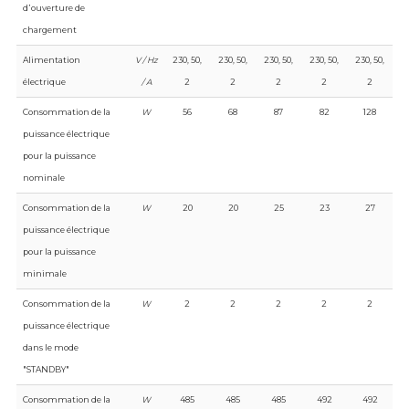
d᾿ouverture de
chargement
Alimentation
V / Hz
230, 50,
230, 50,
230, 50,
230, 50,
230, 50,
électrique
/ A
2
2
2
2
2
Consommation de la
W
56
68
87
82
128
puissance électrique
pour la puissance
nominale
Consommation de la
W
20
20
25
23
27
puissance électrique
pour la puissance
minimale
Consommation de la
W
2
2
2
2
2
puissance électrique
dans le mode
"STANDBY"
Consommation de la
W
485
485
485
492
492