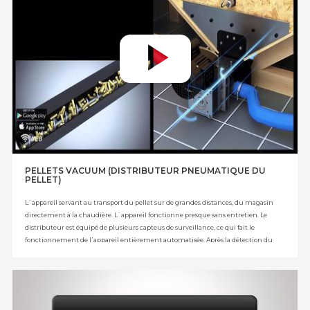
chaudière et du régulateur de chambre. Cette solution technique est protégée
dans le Bureau des Brevets de la RP.
PELLETS VACUUM (DISTRIBUTEUR PNEUMATIQUE DU
PELLET)
L`appareil servant au transport du pellet sur de grandes distances, du magasin
directement à la chaudière. L`appareil fonctionne presque sans entretien. Le
distributeur est équipé de plusieurs capteus de surveillance, ce qui fait le
fonctionnement de l᾿appareil entièrement automatisée. Après la détection du
niveau MINIMUM dans le réservoir tampon, l`appareil le remplit jusqu᾿au
niveau MAXIMUM indépendamment de l’heure actuelle. Il est également
possible de programmer temporairement le fonctionnement du distributeur,
c᾿est à dire le réservoir de tampon sera rempli jusqu᾿au niveau MAXIMUM un
jour de la semaine et à l᾿heure définie par l᾿ utilisateur.