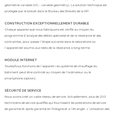
géometrie variable (VG - variable geometry). La solution technique est
protégée par le brevet dans le Bureau des Brevets de la RP.
CONSTRUCTION EXCEPTIONNELLEMENT DURABLE
Chaque appareil que nous fabriquons est vérifié au moyen du
programme d᾿analyse des débits spécialisé et de la résistance et des
contraintes, pour passer l᾿étape suivante dans le laboratoire où
l᾿appareil est soumis aux tests de la résistance à long terme.
MODULE INTERNET
Toutes/tous fonctions de l᾿appareil i du système de chauffage du
bâtiment peut être controlé au moyen de l᾿ordinateur ou le
smartphone (option).
SÉCURITÉ DE SERVICE
Nous avons créé un vaste réseau de service. Actuellement, plus de 200
techniciens de service qualifiés qui fournissent les prestations de service
de garantie et après garantie en Pologne et à l᾿étranger. L᾿utilisation des