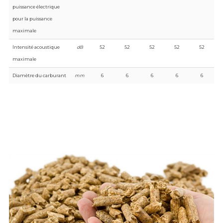
puissance électrique
pour la puissance
maximale
Intensité acoustique
dB
52
52
52
52
52
maximale
Diamètre du carburant
mm
6
6
6
6
6