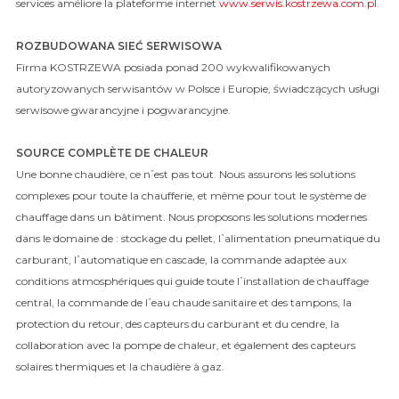
services améliore la plateforme internet
www.serwis.kostrzewa.com.pl
.
ROZBUDOWANA SIEĆ SERWISOWA
Firma KOSTRZEWA posiada ponad 200 wykwalifikowanych
autoryzowanych serwisantów w Polsce i Europie, świadczących usługi
serwisowe gwarancyjne i pogwarancyjne.
SOURCE COMPLÈTE DE CHALEUR
Une bonne chaudière, ce n᾿est pas tout. Nous assurons les solutions
complexes pour toute la chaufferie, et même pour tout le système de
chauffage dans un bâtiment. Nous proposons les solutions modernes
dans le domaine de : stockage du pellet, l᾿alimentation pneumatique du
carburant, l᾿automatique en cascade, la commande adaptée aux
conditions atmosphériques qui guide toute l᾿installation de chauffage
central, la commande de l᾿eau chaude sanitaire et des tampons, la
protection du retour, des capteurs du carburant et du cendre, la
collaboration avec la pompe de chaleur, et également des capteurs
solaires thermiques et la chaudière à gaz.