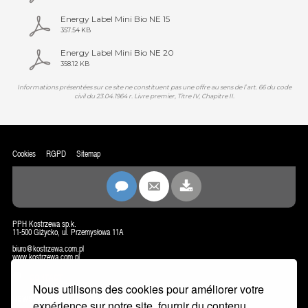
Energy Label Mini Bio NE 15
357.54 KB
Energy Label Mini Bio NE 20
358.12 KB
Informations présentées sur ce site ne constituent pas une offre au sens de l᾿art. 66 du code
civil du 23.04.1964 r. Livre premier, Titre IV, Chapitre II.
Cookies
RGPD
Sitemap
PPH Kostrzewa sp.k.
11-500 Giżycko, ul. Przemysłowa 11A
biuro@kostrzewa.com.pl
www.kostrzewa.com.pl
CONTACT
Nous utilisons des cookies pour améliorer votre
NEWSLETTER
expérience sur notre site, fournir du contenu