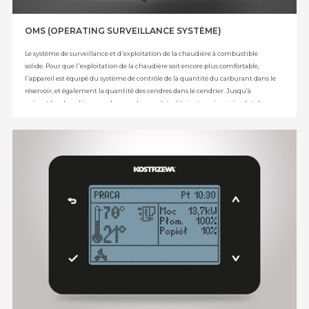
OMS (OPERATING SURVEILLANCE SYSTÈME)
Le système de surveillance et d᾿exploitation de la chaudière à combustible
solide. Pour que l᾿exploitation de la chaudière soit encore plus comfortable,
l᾿appareil est équipé du système de contrôle de la quantité du carburant dans le
réservoir, et également la quantité des cendres dans le cendrier. Jusqu’à
présent les chaudières vendues sur le marché n᾿étaient pas équipées de tels
systèmes et c᾿était l᾿utilisateur qui était obligé de se rappeler d᾿ajouter le
carburant dans le réservoir et d᾿enlever les cendres. Le système construit par la
société KOSTRZEWA mesure et informe l᾿utilisateur longtemps à l᾿avance des
activités planifiées (c᾿est à dire d᾿ajouter le carburant et enlever les cendres). Les
informations sont affichées sous forme du monit sur l᾿écran du régulateur de la
chaudière et du régulateur de chambre. Cette solution technique est protégée
dans le Bureau des Brevets de la RP.