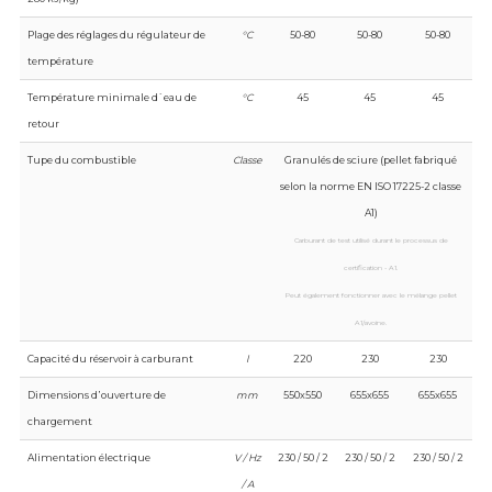
Plage des réglages du régulateur de
°C
50-80
50-80
50-80
température
Température minimale d`eau de
°C
45
45
45
retour
Tupe du combustible
Classe
Granulés de sciure (pellet fabriqué
selon la norme EN ISO 17225-2 classe
A1)
Carburant de test utilisé durant le processus de
certification - A1.
Peut également fonctionner avec le mélange pellet
A1/avoine.
Capacité du réservoir à carburant
l
220
230
230
Dimensions d᾿ouverture de
mm
550x550
655x655
655x655
chargement
Alimentation électrique
V / Hz
230 / 50 / 2
230 / 50 / 2
230 / 50 / 2
/ A