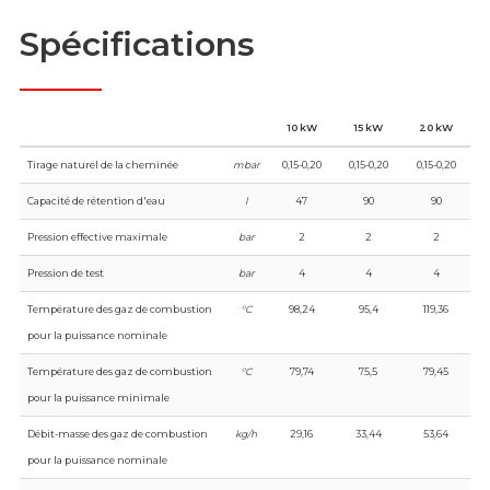
Spécifications
10 kW
15 kW
20 kW
Tirage naturel de la cheminée
mbar
0,15-0,20
0,15-0,20
0,15-0,20
Capacité de rétention d'eau
l
47
90
90
Pression effective maximale
bar
2
2
2
Pression de test
bar
4
4
4
Température des gaz de combustion
°C
98,24
95,4
119,36
pour la puissance nominale
Température des gaz de combustion
°C
79,74
75,5
79,45
pour la puissance minimale
Débit-masse des gaz de combustion
kg/h
29,16
33,44
53,64
pour la puissance nominale