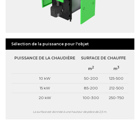
Sélection de la puissance pour l'objet
PUISSANCE DE LA CHAUDIÈRE
SURFACE DE CHAUFFE
2
3
m
m
10 kW
50-200
125-500
15 kW
85-200
212-500
20 kW
100-300
250-750
La surface est donnée à une hauteur de pièce de 2,5 m.