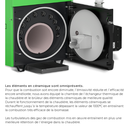
Les éléments en céramique sont omniprésents.
Pour que la combustion soit encore diminuée, l᾿émissivité réduite et l᾿efficacité
encore améliorée, nous avons équipé la chambre de l᾿échangeur thermique de
la chaudière et le brûleur des éléments céramiques de meilleure qualité.
Durant le fonctionnement de la chaudière, les éléments céramiques se
réchauffent jusqu᾿à la température dépassant la valeur de 1000°C en entraînant
la combustion très efficace de la biomasse.
Les turbulateurs des gaz de combustion mis en œuvre entraînent en plus une
meilleure rétention de l᾿énergie dans la chaudière.