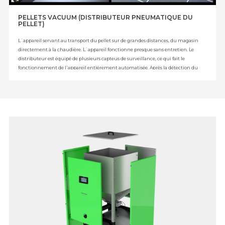
PELLETS VACUUM (DISTRIBUTEUR PNEUMATIQUE DU
PELLET)
L`appareil servant au transport du pellet sur de grandes distances, du magasin
directement à la chaudière. L`appareil fonctionne presque sans entretien. Le
distributeur est équipé de plusieurs capteus de surveillance, ce qui fait le
fonctionnement de l᾿appareil entièrement automatisée. Après la détection du
niveau MINIMUM dans le réservoir tampon, l`appareil le remplit jusqu᾿au
niveau MAXIMUM indépendamment de l’heure actuelle. Il est également
possible de programmer temporairement le fonctionnement du distributeur,
c᾿est à dire le réservoir de tampon sera rempli jusqu᾿au niveau MAXIMUM un
jour de la semaine et à l᾿heure définie par l᾿ utilisateur.