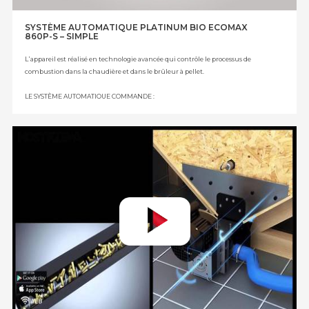
SYSTÈME AUTOMATIQUE PLATINUM BIO ECOMAX
860P-S – SIMPLE
L᾿appareil est réalisé en technologie avancée qui contrôle le processus de
combustion dans la chaudière et dans le brûleur à pellet.
LE SYSTÈME AUTOMATIQUE COMMANDE :
le distributeur du carburant du réservoir, le distributeur du brûleur, le
ventillateur à pression, l᾿appareil d’allumage, la pompe de chauffage central, la
pompe d᾿eau chaude sanitaire, le capteur du niveau de carburant, la pompe
d’alimentation/le tampon, le mélangeur du circuit de chauffage - module B
(option), la pompe de circulation - module B (option), le tampon - module B
(option), deux vannes mélangeuses supplémentaires - module B (option), deux
vannes mélangeuses supplémentaires - module C (option).
ÉQUIPEMENT OPTIONNEL :
le capteur de température extérieure, le capteur de chauffage central, le
capteur d᾿eau chaude sanitaire, le panneau coloré de chambre ecoSTER TOUCH
muni de la fonction de la commande à distance de la chaudière, le thermostat
hebdomadaire programmable de chambre sans fil, le thermostat
hebdomadaire programmable de chambre filaire, le capteur de température
avec réglage, le module supplémentaire d’élargissement (B,C), le module
Internet EcoNET.