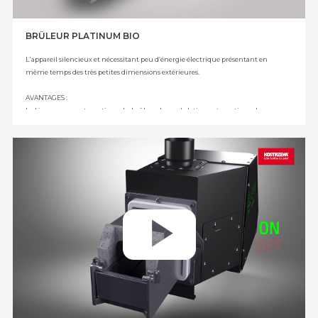
BRÛLEUR PLATINUM BIO
L᾿appareil silencieux et nécessitant peu d’énergie électrique présentant en
même temps des très petites dimensions extérieures.
AVANTAGES :
le démmarage automatique du brûleur, la modulation automatique du
brûleur Fuzzy Logic de seconde génération, le contrôle de la flamme assuré à
l᾿aide de la photocellule, une basse inertie thermique pendant le démmarage
et l᾿arrêt, une basse consommation d᾿énergie électrique, le contrôle de la
température de fonctionnement du brûleur – assure la sécurité au niveau le
plus élevé, 3 phases d᾿allumage du carburant éliminent le risque d᾿explosion
des gaz pendant l᾿allumage, la fonction AUTOLE DÉMMARAGE après
l᾿effondrement de la tension – la mémorisation des derniers réglages, la division
de l᾿air en air primaire et secondaire – diminue l᾿émission de CO au niveau
d᾿émission des brûleurs à gaz et à huile, la fonction de nettoyage automatique
élimine automatiquement le dépôt restant sur la grille du brûleur – la
fonction n᾿est pas accessible dans le cas des brûleurs à gravité, l᾿avoine – la
construction du brûleur rend possible la combustion de l᾿avoine, l᾿insert
céramique – diminue l᾿émissivité et amélioré l᾿efficacité.