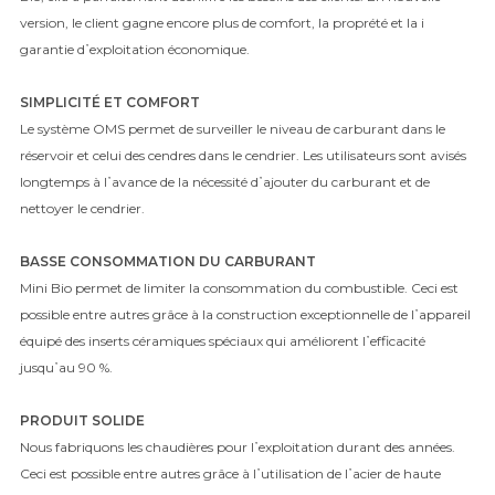
version, le client gagne encore plus de comfort, la proprété et la i
garantie d᾿exploitation économique.
SIMPLICITÉ ET COMFORT
Le système OMS permet de surveiller le niveau de carburant dans le
réservoir et celui des cendres dans le cendrier. Les utilisateurs sont avisés
longtemps à l᾿avance de la nécessité d᾿ajouter du carburant et de
nettoyer le cendrier.
BASSE CONSOMMATION DU CARBURANT
Mini Bio permet de limiter la consommation du combustible. Ceci est
possible entre autres grâce à la construction exceptionnelle de l᾿appareil
équipé des inserts céramiques spéciaux qui améliorent l᾿efficacité
jusqu᾿au 90 %.
PRODUIT SOLIDE
Nous fabriquons les chaudières pour l᾿exploitation durant des années.
Ceci est possible entre autres grâce à l᾿utilisation de l᾿acier de haute