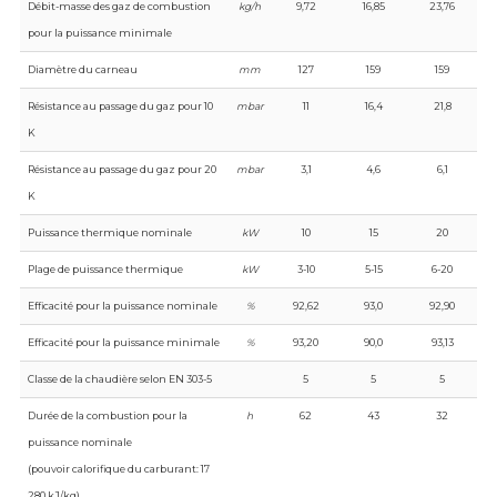
Débit-masse des gaz de combustion
kg/h
9,72
16,85
23,76
pour la puissance minimale
Diamètre du carneau
mm
127
159
159
Résistance au passage du gaz pour 10
mbar
11
16,4
21,8
K
Résistance au passage du gaz pour 20
mbar
3,1
4,6
6,1
K
Puissance thermique nominale
kW
10
15
20
Plage de puissance thermique
kW
3-10
5-15
6-20
Efficacité pour la puissance nominale
%
92,62
93,0
92,90
Efficacité pour la puissance minimale
%
93,20
90,0
93,13
Classe de la chaudière selon EN 303-5
5
5
5
Durée de la combustion pour la
h
62
43
32
puissance nominale
(pouvoir calorifique du carburant: 17
280 kJ/kg)