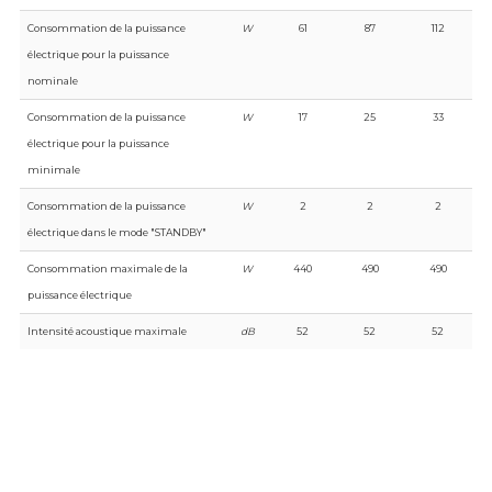
Consommation de la puissance
W
61
87
112
électrique pour la puissance
nominale
Consommation de la puissance
W
17
25
33
électrique pour la puissance
minimale
Consommation de la puissance
W
2
2
2
électrique dans le mode "STANDBY"
Consommation maximale de la
W
440
490
490
puissance électrique
Intensité acoustique maximale
dB
52
52
52