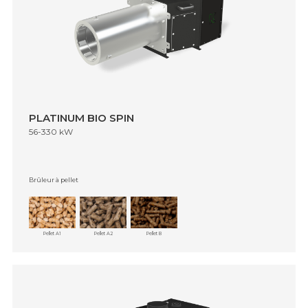
PLATINUM BIO SPIN
56-330 kW
Brûleur à pellet
Pellet A1
Pellet A2
Pellet B