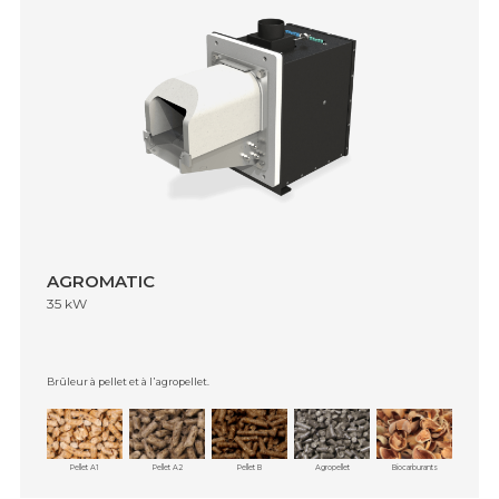
AGROMATIC
35 kW
Brûleur à pellet et à l᾿agropellet.
Pellet A1
Pellet A2
Pellet B
Agropellet
Biocarburants