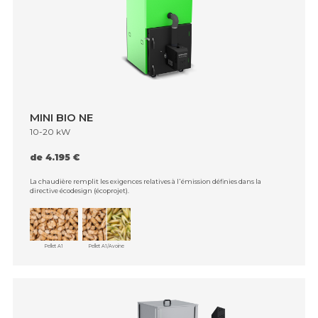
MINI BIO NE
10-20 kW
de 4.195 €
La chaudière remplit les exigences relatives à l᾿émission définies dans la
directive écodesign (écoprojet).
Pellet A1
Pellet A1/Avoine