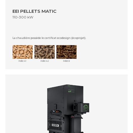
EEI PELLETS MATIC
110-300 kW
La chaudière possède le certificat ecodesign (écoprojet).
Pellet A1
Pellet A2
Pellet B