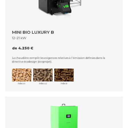
MINI BIO LUXURY B
12-21 kW
de 4.250 €
La chaudière remplit les exigences relatives à l᾿émission définies dans la
directive écodesign (écoprojet).
Pellet A1
Pellet A2
Pellet B