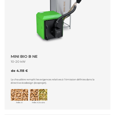
MINI BIO B NE
10-20 kW
de 4.115 €
La chaudière remplit les exigences relatives à l᾿émission définies dans la
directive écodesign (écoprojet).
Pellet A1
Pellet A1/Avoine