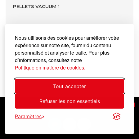
PELLETS VACUUM 1
Distributeur pneumatiqu du pellet (de 1 à 14 tonnes).
Nous utilisons des cookies pour améliorer votre
expérience sur notre site, fournir du contenu
personnalisé et analyser le trafic. Pour plus
d’informations, consultez notre
Pellet A1
Politique en matière de cookies.
Tout accepter
Refuser les non essentiels
Cookies
RGPD
Sitemap
Paramètres