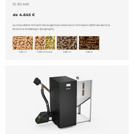
12-30 kW
de 4.645 €
La chaudière remplit les exigences relatives à l᾿émission définies dans la
directive écodesign (écoprojet).
Pellet A1
Pellet A1/Avoine
Pellet A2
Pellet B