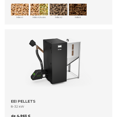
Pellet A1
Pellet A1/Avoine
Pellet A2
Pellet B
EEI PELLETS
8-32 kW
de 4.965 €