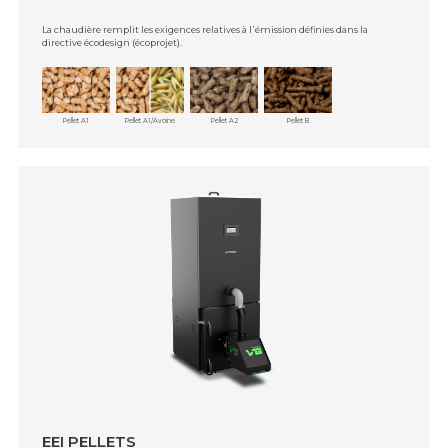
La chaudière remplit les exigences relatives à l᾿émission définies dans la
directive écodesign (écoprojet).
Pellet A1
Pellet A1/Avoine
Pellet A2
Pellet B
EEI PELLETS