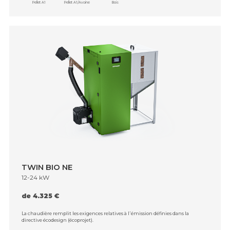
Pellet A1
Pellet A1/Avoine
Bois
TWIN BIO NE
12-24 kW
de 4.325 €
La chaudière remplit les exigences relatives à l᾿émission définies dans la
directive écodesign (écoprojet).