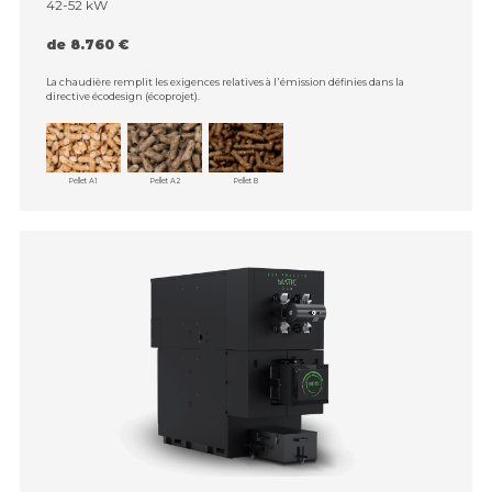
42-52 kW
de 8.760 €
La chaudière remplit les exigences relatives à l᾿émission définies dans la
directive écodesign (écoprojet).
Pellet A1
Pellet A2
Pellet B