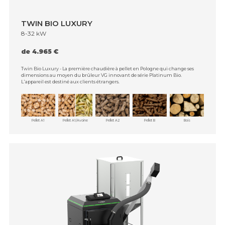
TWIN BIO LUXURY
8-32 kW
de 4.965 €
Twin Bio Luxury - La première chaudière à pellet en Pologne qui change ses
dimensions au moyen du brûleur VG innovant de série Platinum Bio.
L᾿appareil est destiné aux clients étrangers.
Pellet A1
Pellet A1/Avoine
Pellet A2
Pellet B
Bois