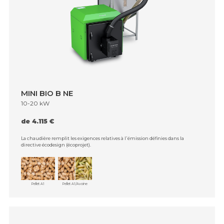
MINI BIO B NE
10-20 kW
de 4.115 €
La chaudière remplit les exigences relatives à l᾿émission définies dans la
directive écodesign (écoprojet).
Pellet A1
Pellet A1/Avoine