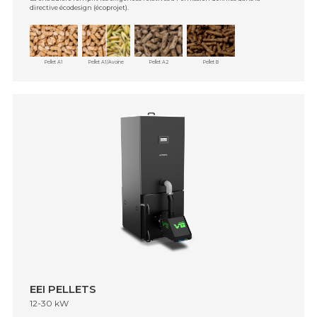
directive écodesign (écoprojet).
Pellet A1
Pellet A1/Avoine
Pellet A2
Pellet B
EEI PELLETS
12-30 kW