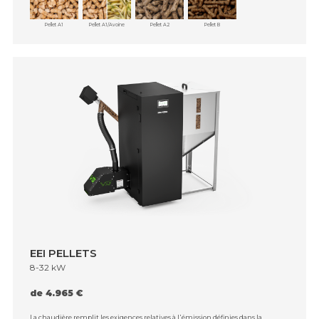
Pellet A1
Pellet A1/Avoine
Pellet A2
Pellet B
EEI PELLETS
8-32 kW
de 4.965 €
La chaudière remplit les exigences relatives à l᾿émission définies dans la