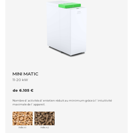
MINI MATIC
11-20 kW
de 6.105 €
Nombre d`activités d`entetien réduit au minimum grâce à l`intuitivité
maximale de l`appareil.
Pellet A1
Pellet A2