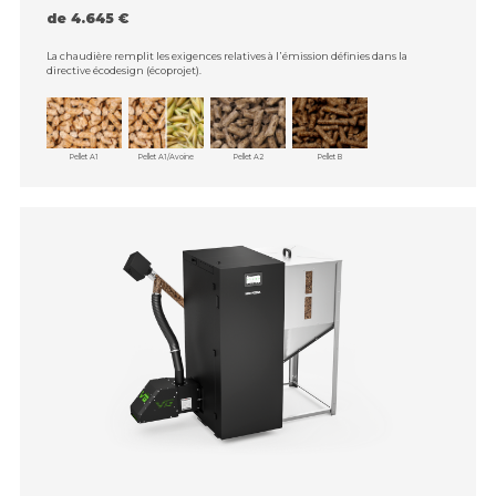
de 4.645 €
La chaudière remplit les exigences relatives à l᾿émission définies dans la
directive écodesign (écoprojet).
Pellet A1
Pellet A1/Avoine
Pellet A2
Pellet B