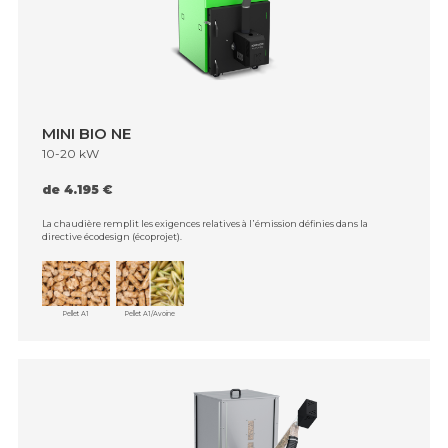
MINI BIO NE
10-20 kW
de 4.195 €
La chaudière remplit les exigences relatives à l᾿émission définies dans la
directive écodesign (écoprojet).
Pellet A1
Pellet A1/Avoine