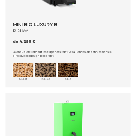
MINI BIO LUXURY B
12-21 kW
de 4.250 €
La chaudière remplit les exigences relatives à l᾿émission définies dans la
directive écodesign (écoprojet).
Pellet A1
Pellet A2
Pellet B